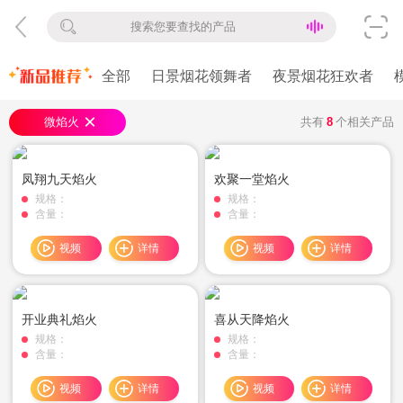
全部
日景烟花领舞者
夜景烟花狂欢者
×
微焰火
共有
8
个相关产品
凤翔九天焰火
欢聚一堂焰火
规格：
规格：
含量：
含量：
视频
详情
视频
详情
开业典礼焰火
喜从天降焰火
规格：
规格：
含量：
含量：
视频
详情
视频
详情